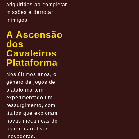
adquiridas ao completar
missões e derrotar
inimigos.
A Ascensão
dos
Cavaleiros
Plataforma
Nos últimos anos, o
gênero de jogos de
plataforma tem
experimentado um
ressurgimento, com
títulos que exploram
novas mecânicas de
jogo e narrativas
inovadoras.