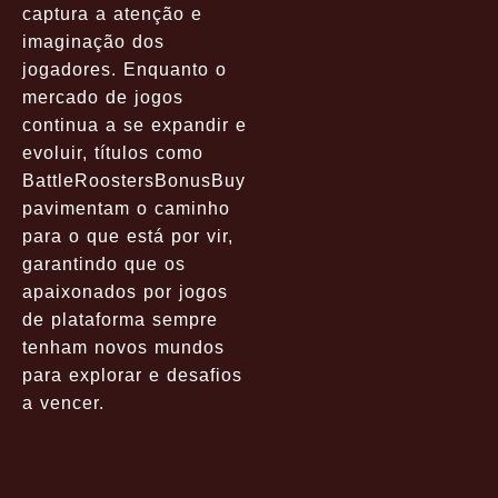
captura a atenção e
imaginação dos
jogadores. Enquanto o
mercado de jogos
continua a se expandir e
evoluir, títulos como
BattleRoostersBonusBuy
pavimentam o caminho
para o que está por vir,
garantindo que os
apaixonados por jogos
de plataforma sempre
tenham novos mundos
para explorar e desafios
a vencer.