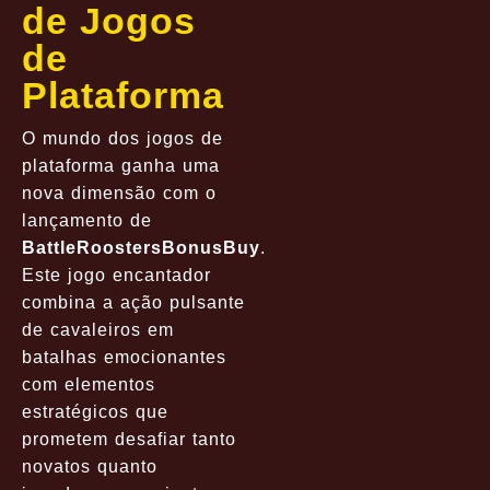
de Jogos
de
Plataforma
O mundo dos jogos de
plataforma ganha uma
nova dimensão com o
lançamento de
BattleRoostersBonusBuy
.
Este jogo encantador
combina a ação pulsante
de cavaleiros em
batalhas emocionantes
com elementos
estratégicos que
prometem desafiar tanto
novatos quanto