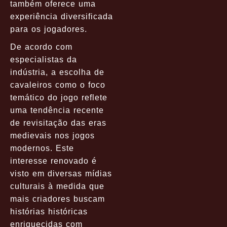
também oferece uma
experiência diversificada
para os jogadores.
De acordo com
especialistas da
indústria, a escolha de
cavaleiros como o foco
temático do jogo reflete
uma tendência recente
de revisitação das eras
medievais nos jogos
modernos. Este
interesse renovado é
visto em diversas mídias
culturais à medida que
mais criadores buscam
histórias históricas
enriquecidas com