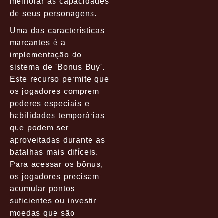
melhorar as capacidades
de seus personagens.
Uma das características
marcantes é a
implementação do
sistema de 'Bonus Buy'.
Este recurso permite que
os jogadores comprem
poderes especiais e
habilidades temporárias
que podem ser
aproveitadas durante as
batalhas mais difíceis.
Para acessar os bônus,
os jogadores precisam
acumular pontos
suficientes ou investir
moedas que são