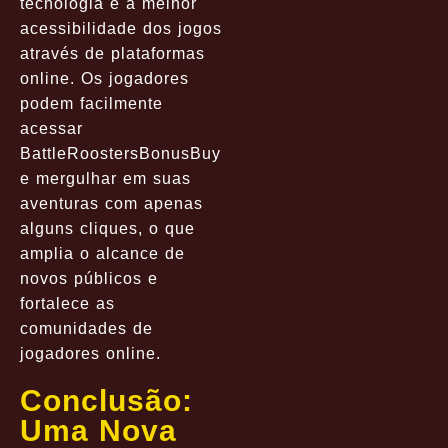
tecnologia e a melhor
acessibilidade dos jogos
através de plataformas
online. Os jogadores
podem facilmente
acessar
BattleRoostersBonusBuy
e mergulhar em suas
aventuras com apenas
alguns cliques, o que
amplia o alcance de
novos públicos e
fortalece as
comunidades de
jogadores online.
Conclusão:
Uma Nova