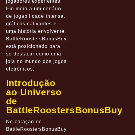
jogadores experientes.
Em meio a um cenário
de jogabilidade intensa,
gráficos cativantes e
uma história envolvente,
BattleRoostersBonusBuy
está posicionado para
se destacar como uma
joia no mundo dos jogos
eletrônicos.
Introdução
ao Universo
de
BattleRoostersBonusBuy
No coração de
BattleRoostersBonusBuy,