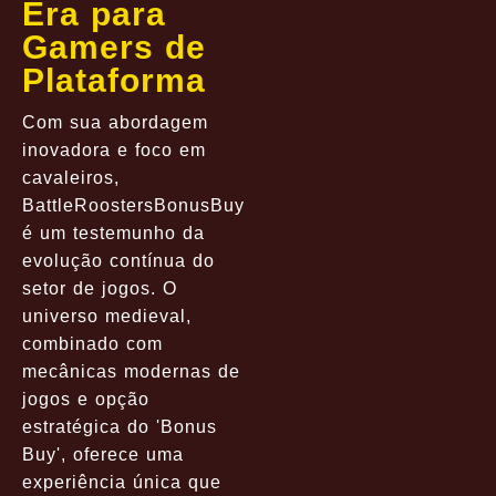
Era para
Gamers de
Plataforma
Com sua abordagem
inovadora e foco em
cavaleiros,
BattleRoostersBonusBuy
é um testemunho da
evolução contínua do
setor de jogos. O
universo medieval,
combinado com
mecânicas modernas de
jogos e opção
estratégica do 'Bonus
Buy', oferece uma
experiência única que