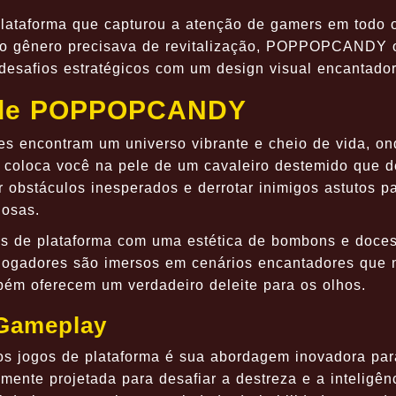
plataforma que capturou a atenção de gamers em todo 
 gênero precisava de revitalização, POPPOPCANDY 
desafios estratégicos com um design visual encantador
o de POPPOPCANDY
 encontram um universo vibrante e cheio de vida, on
 coloca você na pele de um cavaleiro destemido que 
 obstáculos inesperados e derrotar inimigos astutos p
iosas.
os de plataforma com uma estética de bombons e doces
 jogadores são imersos em cenários encantadores que 
ém oferecem um verdadeiro deleite para os olhos.
 Gameplay
 jogos de plataforma é sua abordagem inovadora par
ente projetada para desafiar a destreza e a inteligên