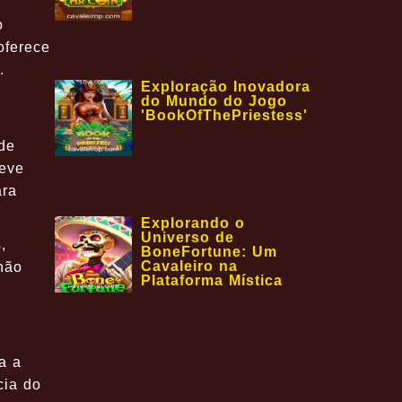
o
oferece
.
Exploração Inovadora
do Mundo do Jogo
'BookOfThePriestess'
de
deve
ara
Explorando o
Universo de
,
BoneFortune: Um
Cavaleiro na
não
Plataforma Mística
a a
cia do