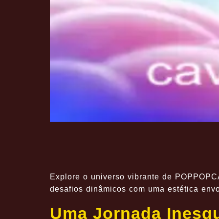
Explore o universo vibrante de POPPOPCA
desafios dinâmicos com uma estética envo
Uma Jornada Ines